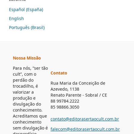
Español (España)
English
Português (Brasil)
Nossa Missão
Para nós, “ser tão
Contato
cult”, com o
perdão do
Rua Maria da Conceição de
trocadilho, é
Azevedo, 1138
valorizar a
Renato Parente - Sobral / CE
produção e
88 99784.2222
divulgação do
85 98866.3050
conhecimento.
Acreditamos que
contato@editorasertaocult.com.br
conhecimento
sem divulgação é
falecom@editorasertaocult.com.br
desperdício.