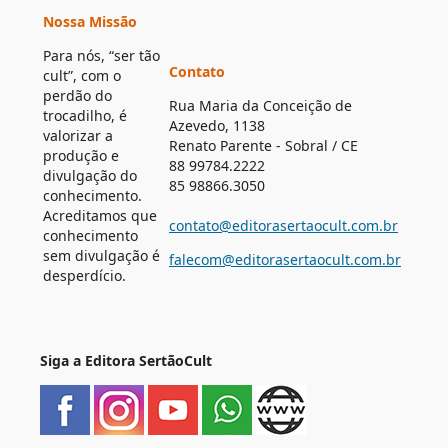
Nossa Missão
Para nós, “ser tão
Contato
cult”, com o
perdão do
Rua Maria da Conceição de
trocadilho, é
Azevedo, 1138
valorizar a
Renato Parente - Sobral / CE
produção e
88 99784.2222
divulgação do
85 98866.3050
conhecimento.
Acreditamos que
contato@editorasertaocult.com.br
conhecimento
sem divulgação é
falecom@editorasertaocult.com.br
desperdício.
Siga a Editora SertãoCult