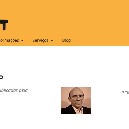
formações
Serviços
Blog
o
blicadas pela
7 Tí