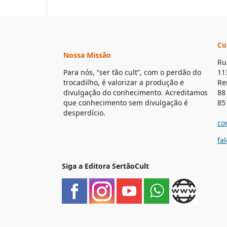
Co
Nossa Missão
Ru
Para nós, “ser tão cult”, com o perdão do
11
trocadilho, é valorizar a produção e
Re
divulgação do conhecimento. Acreditamos
88
que conhecimento sem divulgação é
85
desperdício.
co
fa
Siga a Editora SertãoCult