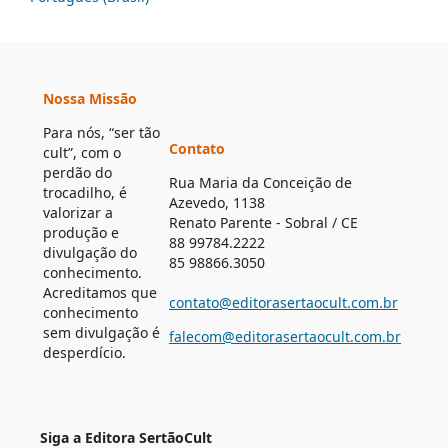
Nossa Missão
Para nós, “ser tão
Contato
cult”, com o
perdão do
Rua Maria da Conceição de
trocadilho, é
Azevedo, 1138
valorizar a
Renato Parente - Sobral / CE
produção e
88 99784.2222
divulgação do
85 98866.3050
conhecimento.
Acreditamos que
contato@editorasertaocult.com.br
conhecimento
sem divulgação é
falecom@editorasertaocult.com.br
desperdício.
Siga a Editora SertãoCult