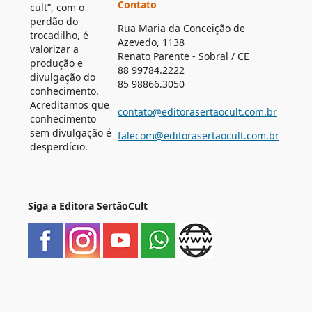
Contato
cult”, com o
perdão do
Rua Maria da Conceição de
trocadilho, é
Azevedo, 1138
valorizar a
Renato Parente - Sobral / CE
produção e
88 99784.2222
divulgação do
85 98866.3050
conhecimento.
Acreditamos que
contato@editorasertaocult.com.br
conhecimento
sem divulgação é
falecom@editorasertaocult.com.br
desperdício.
Siga a Editora SertãoCult